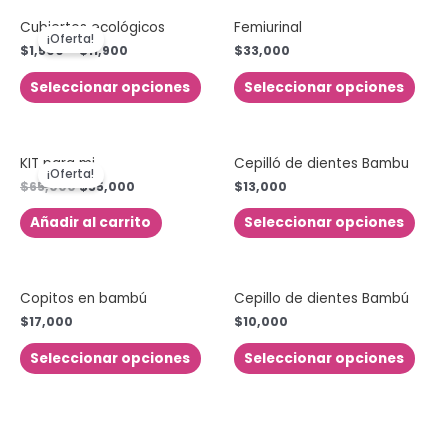
Cubiertos ecológicos
Femiurinal
¡Oferta!
$
1,500
–
$
11,900
$
33,000
Seleccionar opciones
Seleccionar opciones
KIT para mi
Cepilló de dientes Bambu
¡Oferta!
$
65,000
$
55,000
$
13,000
Añadir al carrito
Seleccionar opciones
Copitos en bambú
Cepillo de dientes Bambú
$
17,000
$
10,000
Seleccionar opciones
Seleccionar opciones