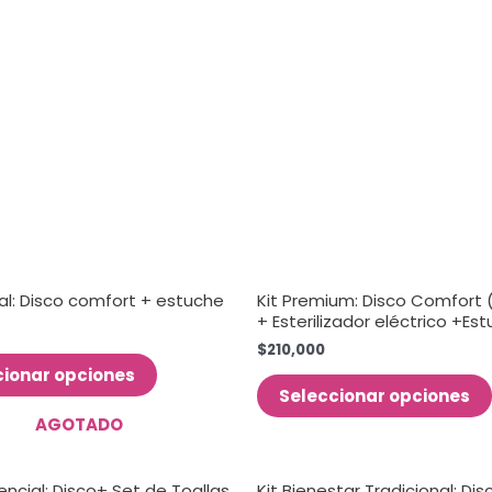
ial: Disco comfort + estuche
Kit Premium: Disco Comfort (
+ Esterilizador eléctrico +Es
$
210,000
cionar opciones
Seleccionar opciones
AGOTADO
sencial: Disco+ Set de Toallas
Kit Bienestar Tradicional: Dis