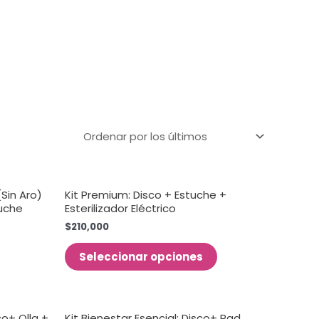
Sin Aro)
Kit Premium: Disco + Estuche +
tuche
Esterilizador Eléctrico
$
210,000
Seleccionar opciones
co+ Olla +
Kit Bienestar Esencial: Disco+ Pad