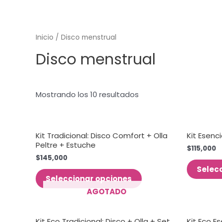
Inicio
/ Disco menstrual
Disco menstrual
Mostrando los 10 resultados
Kit Tradicional: Disco Comfort + Olla
Kit Esenc
Peltre + Estuche
$
115,000
$
145,000
Selec
Seleccionar opciones
AGOTADO
Kit Eco Tradicional: Disco + Olla + Set
Kit Eco E