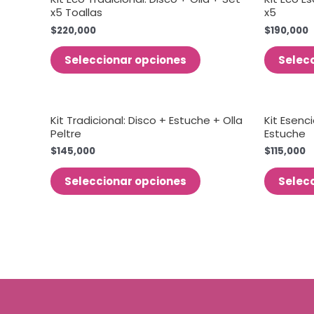
x5 Toallas
x5
$
220,000
$
190,000
Seleccionar opciones
Selec
Kit Tradicional: Disco + Estuche + Olla
Kit Esenc
Peltre
Estuche
$
145,000
$
115,000
Seleccionar opciones
Selec