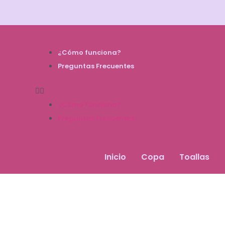
¿Cómo funciona?
Preguntas Frecuentes
¿Cómo funciona?
Preguntas Frecuentes
Inicio
Inicio
Copa
Toallas
Copa
Toallas
Disco
Bolas Kegel
Pads
Esterilizadores